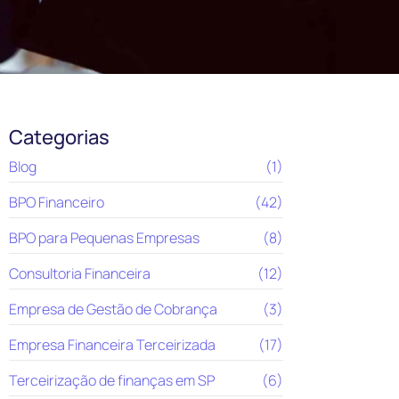
Categorias
Blog
(1)
BPO Financeiro
(42)
BPO para Pequenas Empresas
(8)
Consultoria Financeira
(12)
Empresa de Gestão de Cobrança
(3)
Empresa Financeira Terceirizada
(17)
Terceirização de finanças em SP
(6)