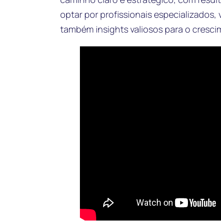
optar por profissionais especializados
também insights valiosos para o cresci