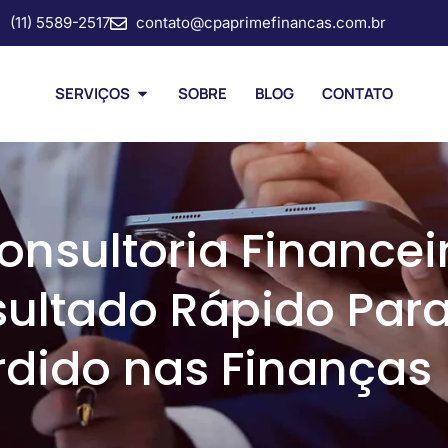
(11) 5589-2517
contato@cpaprimefinancas.com.br
SERVIÇOS
SOBRE
BLOG
CONTATO
nsultoria Financei
sultado Rápido Par
rdido nas Finanças